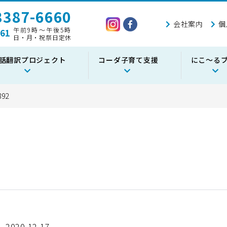
387-6660
会社案内
個
午前9時～午後5時
61
日・月・祝祭日定休
話翻訳プロジェクト
コーダ子育て支援
にこ～る
892
2020.12.17