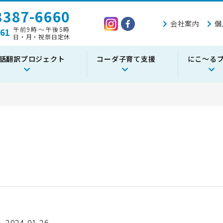
387-6660
会社案内
個
午前9時～午後5時
61
日・月・祝祭日定休
話翻訳プロジェクト
コーダ子育て支援
にこ～る
2024.01.26