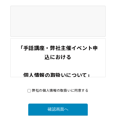
「手話講座・弊社主催イベント申
込における
個人情報の取扱いについて」
（１）事業者の氏名または名称
株株式会社BREXA Velta
弊社の個人情報の取扱いに同意する
（２）個人情報の利用目的
・手話講座・弊社主催イベントの申込受付のため
・手話講座・弊社主催イベントのご案内のため
（３）個人情報の第三者提供について