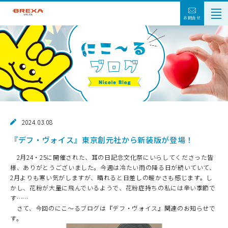
お問合せ
2024.03.08
『デフ・ヴォイス』東京創元社から新装版が登場！
2
月
24
・
25
に開催された、耳の日記念文化祭にいらしてくださった皆
様、ありがとうございました。今週は冷たい雨の降る日が続いていて、
2
月よりも寒い気がしますが、晴れると日差しの暖かさも感じます。し
かし、花粉が大量に飛んでいるようで、花粉症持ちの私には辛い季節で
す……
さて、今回のにこ～るブログは『デフ・ヴォイス』関連のお知らせで
す。