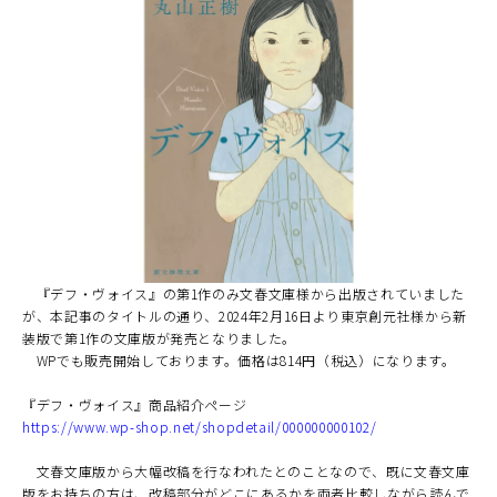
『デフ・ヴォイス』の第1作
のみ
文春文庫
様から出版されていました
が、本記事のタイトルの通り、
2024
年
2
月
16
日より
東京創元社
様から新
装版で第
1
作の文庫版が発売となりました。
WP
でも販売開始しております。価格は
814
円（税込）になります。
『デフ・ヴォイス』商品紹介ページ
https://www.wp-shop.net/shopdetail/000000000102/
文春文庫版から大幅改稿を行なわれたとのことなので、既に文春文庫
版をお持ちの方は、改稿部分がどこにあるかを両者比較しながら読んで