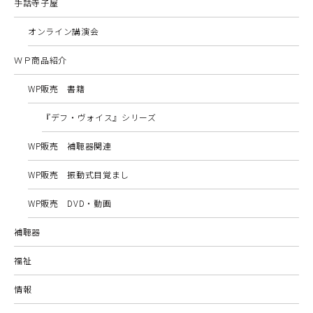
手話寺子屋
オンライン講演会
ＷＰ商品紹介
WP販売 書籍
『デフ・ヴォイス』シリーズ
WP販売 補聴器関連
WP販売 振動式目覚まし
WP販売 DVD・動画
補聴器
福祉
情報