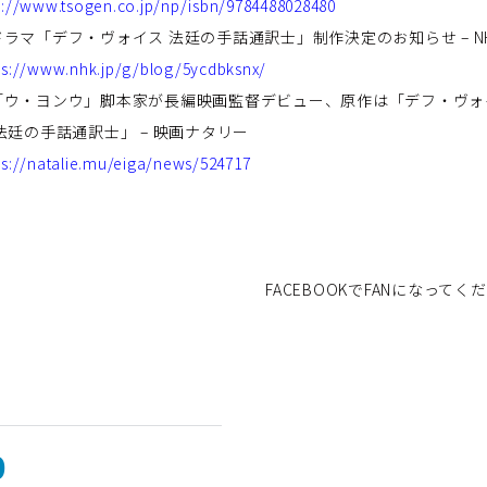
p://www.tsogen.co.jp/np/isbn/9784488028480
ドラマ「デフ・ヴォイス 法廷の手話通訳士」制作決定のお知らせ
– N
ps://www.nhk.jp/g/blog/5ycdbksnx/
「ウ・ヨンウ」脚本家が長編映画監督デビュー、原作は「デフ・ヴォ
 法廷の手話通訳士」
–
映画ナタリー
ps://natalie.mu/eiga/news/524717
FACEBOOKでFANになってく
0