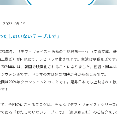
2023.05.19
わたしのいないテーブルで』
23
年冬、
『デフ・ヴォイス～法廷の手話通訳士～』
（文春文庫、著
山正樹氏）が
NHK
にてテレビドラマ化されます。主演は草彅剛氏です
、
2024
年には、韓国で映画化されることになりました。監督・脚本は
・ジウォン氏です。ドラマの方は冬の放映が今から楽しみです。
画は
2024
年クランクインとのことです。是非日本でも上映されて欲
です！
て、今回のにこ～るブログは、そんな『デフ・ヴォイス』シリーズ
作である『わたしのいないテーブルで』（東京創元社）のご紹介をい