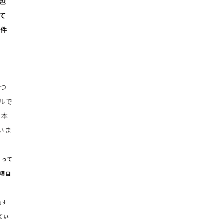
包
て
事件
つ
ルで
。本
いま
よって
項目
護す
てい