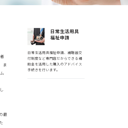
日常生活用具
福祉申請
日常生活用具福祉申請、補聴器交
者
付制度など専門店だからできる補
助金を活用した購入のアドバイス
。ま
手続きを行います。
ム
し
の最
た