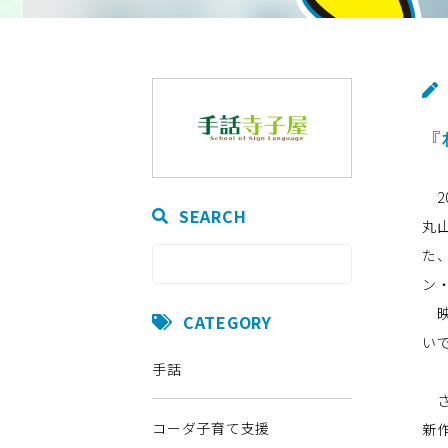
『
20
SEARCH
丸
た
ン
映
CATEGORY
い
手話
さ
コーダ子育て支援
新