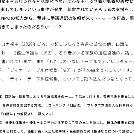
頼を中々受けられない状態だった。そんな中、ろう者が聴者の実母を
で刺してしまうという事件が発生。勾留されているろう者の支援をし
る
NPO
の知人から、荒井に手話通訳の依頼が来て……。一体何故、
起きてしまったのだろうか……？
ロナ禍中（
2020
年ごろ）で起こったろう者達の苦悩の他、口話法
※
1
）、旧優生保護法（※
2
）、ろう者がいる家族の遺産協議のお話に
て書かれています。また「わたしのいないテーブルで」というタイト
が、「ディナーテーブル症候群（※
3
）」がその由来となっています
は、「ディナーテーブル症候群」についても踏み込んだお話となって
。
1）
口話法…聾教育における言語指導法の一つ。手話法に対する。音声言語を視覚に
，音声言語を表出する方法。（
コトバンク「口話法」
ブリタニカ国際大百科事典 小
「口話法」の解説より 原文ママ）
2）旧優生保護法…優生学上の見地から不良な子孫の出生を防止し、母体の健康を保
とを目的として、優生手術・人工妊娠中絶・受胎調節の実地指導などについて規定し