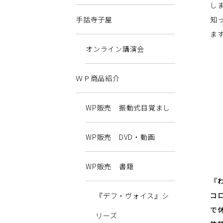
し
手話寺子屋
知
ま
オンライン講演会
ＷＰ商品紹介
WP販売 振動式目覚まし
WP販売 DVD・動画
WP販売 書籍
『
コ
『デフ・ヴォイス』シ
で
リーズ