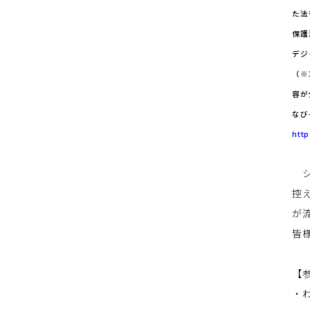
た法
保護
デジ
（※
容が
なび
http
シ
控
が
皆
【
・