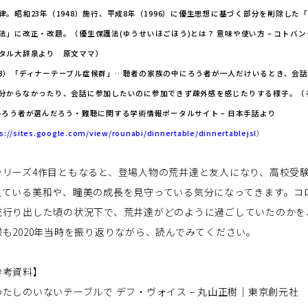
律。昭和23年（1948）施行、平成8年（1996）に優生思想に基づく部分を削除した
法」に改正・改題。（
優生保護法(
ゆうせいほごほう)
とは？
意味や使い方 –
コトバン
タル大辞泉より 原文ママ）
3）「ディナーテーブル症候群」…聴者の家族の中にろう者が一人だけいるとき、会
分からなかったり、会話に参加したいのに参加できず疎外感を感じたりする様子。（
-ろう者が選んだろう・難聴に関する学術情報ポータルサイト – 日本手話より
s://sites.google.com/view/rounabi/dinnertable/dinnertablejsl
）
リーズ
4
作目ともなると、登場人物の荒井達と友人になり、高校受
えている美和や、瞳美の成長を見守っている気分になってきます。コ
流行り出した頃の状況下で、荒井達がどのように過ごしていたのかを
様も
2020
年当時を振り返りながら、読んでみてください。
参考資料】
わたしのいないテーブルで デフ・ヴォイス – 丸山正樹｜東京創元社