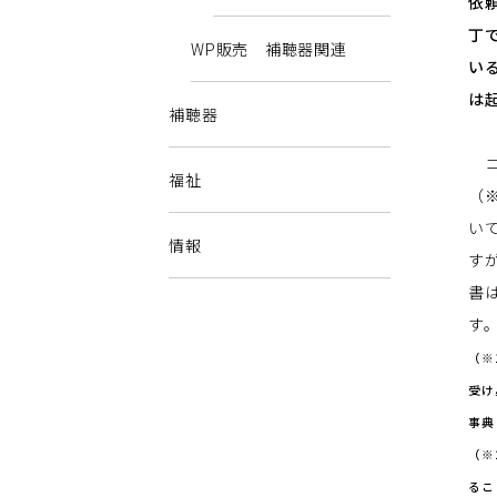
依
丁
WP販売 補聴器関連
い
は
補聴器
コ
福祉
（
い
情報
す
書
す
（※
受け
事典
（※
るこ